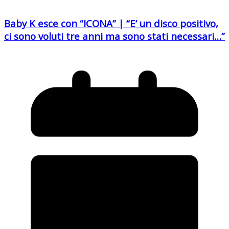
Baby K esce con “ICONA” | “E’ un disco positivo,
ci sono voluti tre anni ma sono stati necessari…”