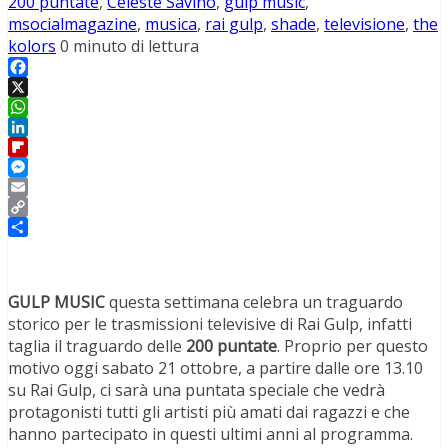
200 puntate
,
Celeste Savino
,
gulp music
,
msocialmagazine
,
musica
,
rai gulp
,
shade
,
televisione
,
the
kolors
0 minuto di lettura
Facebook
X
WhatsApp
LinkedIn
Flipboard
Messenger
Email
Copy
Link
Condividi
GULP MUSIC
questa settimana celebra un traguardo
storico per le trasmissioni televisive di Rai Gulp, infatti
taglia il traguardo delle
200 puntate
. Proprio per questo
motivo oggi sabato 21 ottobre, a partire dalle ore 13.10
su Rai Gulp, ci sarà una puntata speciale che vedrà
protagonisti tutti gli artisti più amati dai ragazzi e che
hanno partecipato in questi ultimi anni al programma.