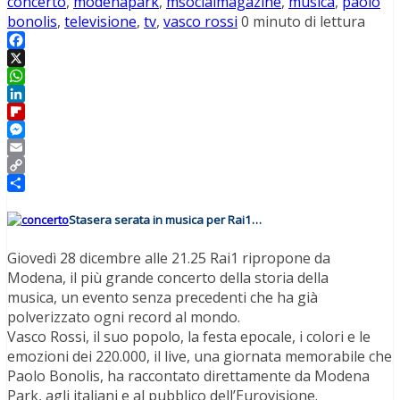
concerto
,
modenapark
,
msocialmagazine
,
musica
,
paolo
bonolis
,
televisione
,
tv
,
vasco rossi
0 minuto di lettura
Facebook
X
WhatsApp
LinkedIn
Flipboard
Messenger
Email
Copy
Link
Condividi
Stasera serata in musica per Rai1…
Giovedì 28 dicembre alle 21.25 Rai1 ripropone da
Modena, il più grande concerto della storia della
musica, un evento senza precedenti che ha già
polverizzato ogni record al mondo.
Vasco Rossi, il suo popolo, la festa epocale, i colori e le
emozioni dei 220.000, il live, una giornata memorabile che
Paolo Bonolis, ha raccontato direttamente da Modena
Park, agli italiani e al pubblico dell’Eurovisione.