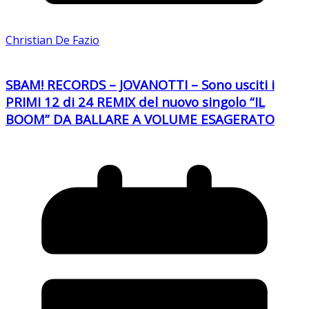
Christian De Fazio
SBAM! RECORDS – JOVANOTTI – Sono usciti i
PRIMI 12 di 24 REMIX del nuovo singolo “IL
BOOM” DA BALLARE A VOLUME ESAGERATO