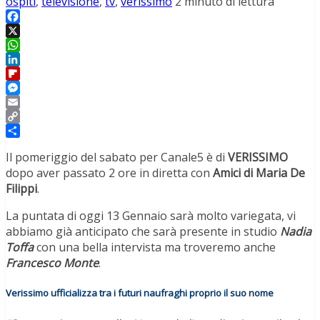
ospiti
,
televisione
,
tv
,
verissimo
2 minuto di lettura
Facebook
X
WhatsApp
LinkedIn
Flipboard
Messenger
Email
Copy
Link
Condividi
Il pomeriggio del sabato per Canale5 è di
VERISSIMO
dopo aver passato 2 ore in diretta con
Amici di Maria De
Filippi
.
La puntata di oggi 13 Gennaio sarà molto variegata, vi
abbiamo già anticipato che sarà presente in studio
Nadia
Toffa
con una bella intervista ma troveremo anche
Francesco Monte
.
Verissimo ufficializza tra i futuri naufraghi proprio il suo nome